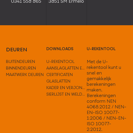
0341 558 865
3851 SM Ermelo
DEUREN
DOWNLOADS
U-REKENTOOL
BUITENDEUREN
U-REKENTOOL
Met de U-
rekentool kunt u
BINNENDEUREN
AANSLAGLATTEN EN TUSSENOPLOSSINGEN
snel en
MAATWERK DEUREN
CERTIFICATEN
gemakkelijk
GLASLATTEN
berekeningen
KADER EN VERJONGEN
maken.
SIERLIJST EN WELDORPELS
Berekeningen
conform NEN
4068:2012 / NEN-
EN-ISO 10077-
1:2006 / NEN-EN-
ISO 10077-
2:2012.