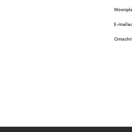
Woonpla
E-maila
Omschri