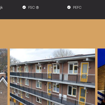
jk
FSC ®
PEFC