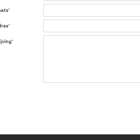
ats*
dres*
jving*