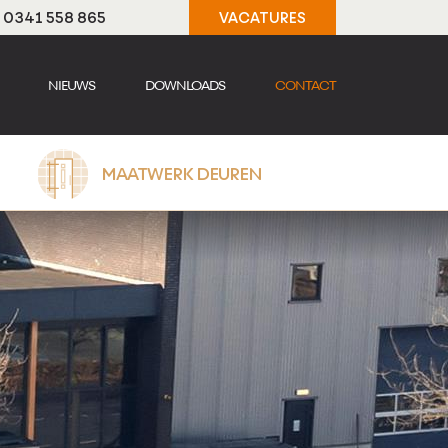
t: 0341 558 865
VACATURES
NIEUWS
DOWNLOADS
CONTACT
MAATWERK DEUREN