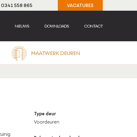
t: 0341 558 865
VACATURES
NIEUWS
DOWNLOADS
CONTACT
MAATWERK DEUREN
Type deur
Voordeuren
uinig