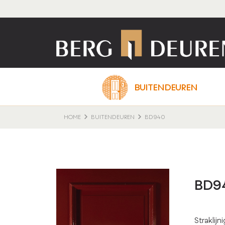
BUITENDEUREN
HOME
BUITENDEUREN
BD940
BD9
Straklij