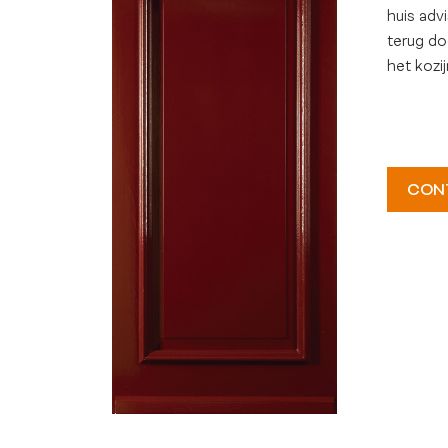
huis adv
terug doo
het kozij
CON