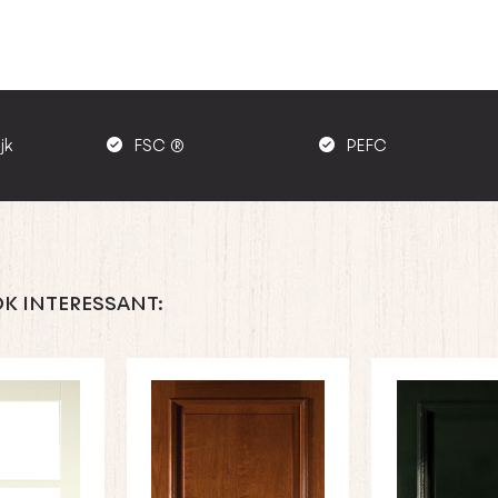
jk
FSC ®
PEFC
K INTERESSANT: