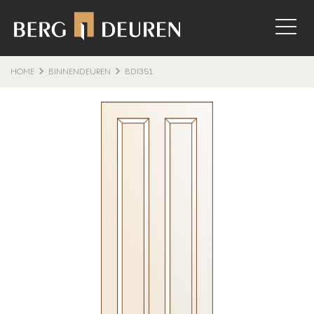
HOME
BINNENDEUREN
BDI351